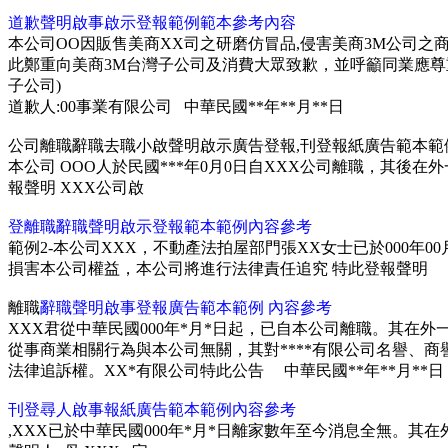
道歉聲明啟事啟示登報
範例範本
參考內容
本公司OO因販售美商XX司之研磨仿冒品,侵害美商3M公司之
此鄭重向美商3M台灣子公司及消費大眾致歉，並呼籲同業應尊重
子公司)
道歉人:00事業有限公司
中華民國**年**月**日
公司離職辭職去職小啟聲明啟示廣告登報,刊登報紙
廣告
範本範
本公司 OOO人於民國***年0月0日自XXX公司離職，其後在
報聲明 XXX公司啟
登離職辭職聲明啟示
登報
範本範例內容參考
範例2-本公司XXX，不動產法拍屋部門張XX女士已於000年
損害本公司權益，本公司將進行法律責任追究 特此登報聲明
離職
辭職聲明啟
事
登報
廣告範本範例 內容參考
XXX君從中華民國000年*月*日起，已自本公司離職。其在
從事商業相關行為與本公司無關，其對****有限公司名譽、
法律追訴權。XX*有限公司特此公告
中華民國**年**月**日
刊登
尋人啟事
報紙廣告
範本範例內容參考
,XXX已於中華民國000年*月*日離家數年至今消息全無。