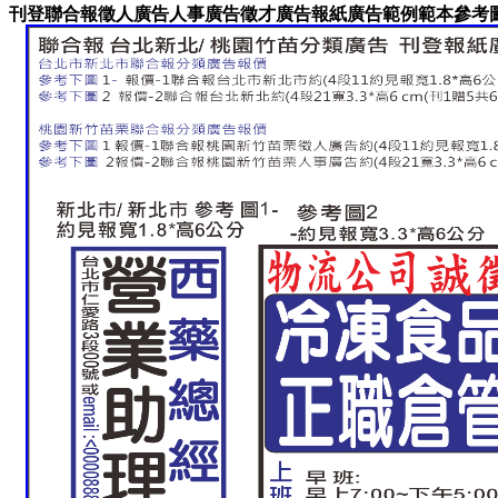
刊登聯合報徵人廣告人事廣告徵才廣告報紙廣告範例範本參考