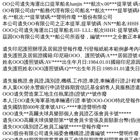
OO公司遺失海運出口提單船名hanjin ***航次v.00***提單號 
OO有限公司由**船務代理有限公司船名**航次*****提單號碼
名:**航次:**提單號碼:**聲明作廢 **股份有限公司
本公司遺失OO有限公司之正本提單,提單號碼 :NN**船名:HHH
OOO公司遺失海運出口提單船名JJJ- LLL: 航次HHH: 提單號
茲因OO有限公司遺失**船公司所簽發，編號*****之全數正
遺失
印尼護照辦理及居留證登報作廢,刊登報紙範本範例
參考內
遺失護照及居留證國籍:印尼籍OOO、護照號碼:A***居留證號:C
姓名OOO護照號碼:AV****出生年月日:1984.01.01國
遺失護照姓名OOO護照號碼:Q***出生年月日:1989.01.01遺失日
遺失服務證,會員證,識別證,機構,工作證,車證,車輛通行證,
本人葉OO於永豐銀行申請登錄期貨信託基金銷售人員服務證
OOO遺失營造業工地主任執業證(證號)**號作廢
本人汪OO遺失海軍基地車輛通行證 車號OOO-OOO特此登報
遺失國防部000年度車號AFG-****車證聲明作廢
OOO遺失**高爾夫球具樂部個人會員證乙張會員卡號*****
遺失OOO高爾夫球俱樂部第**號會員卡壹張及面額新台幣(佰(
遺失OOO識別證乙枚員工編號*****登報作廢***
OOO股份有限公司遺失福委會機構證,證書編號 *****聲明作廢
OOO遺失**期貨期貨業業務員工作證與期貨業顧問業務員工