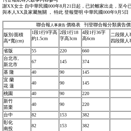
謝XX女士 自中華民國000年8月21日起，已於離家出走，至
與本人XX及家屬無關 ， 特此 登報聲明 中華民國000年9月5日
聯合報
價格表 刊登聯合報分類廣告價
人事廣告
1段1行9字高
2段1行18
4段1行36字
版別/面積
二段限人
約
1.5
cm
字高
3cm
高
6cm
高
*寬(cm)
四段限人
省版
55
220
660
台北市
,
67
145
374
新北市
基 隆
40
90
145
宜 蘭
40
90
145
花 蓮
桃園
40
90
220
新竹
40
90
220
苗栗
台中
82
153
382
彰化
82
153
382
南投