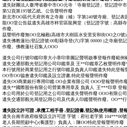
遺失財團法人臺灣省臺中市OO元寺「寺廟登記證」登記證中
第52頁第195號乙紙。公告聲明作廢
新北市OO區代天府所有之寺廟（補）字第240號寺廟、登記
龍
OO
堂公告茲遺失高雄市梓官區龍興堂（登記證字號：高縣寺
作廢。
茲聲明作廢無
OO
北極殿(高雄市大樹區水安里安和街OO之O號
遺失佛教蓮社(登記證號:
00
彰縣寺登(六)字第
00000
)之寺廟登
作廢。佛教蓮社召集人
OOO
遺失
公司行號印鑑印章大小章印章
圖記
聲明啟事登報作廢
範例
遺失交通部觀光登記用公司印鑑章及 王**印鑑章乙枚聲明作廢*
本行號用於商業登記用之行號印鑑及負責人印鑑遺失特此登報聲明作
OO市OO協會遺失印鑑及設立證書,特此登報聲明作廢
遺失OO商業銀行專用印鑑 OO企業有限公司 OOO登報聲明作
遺失**國際股份有限公司營業專用章及 負責人 王***印章 登
本公司用於公司登記用之公司印鑑遺失聲明作廢 OOO有限公司 
遺失交通部觀光局登記用公司及代表人印鑑聲明作廢。OO**行
遺失設立許可證 ,承攬工程手冊
,登記證書,登記執使用權證
,登
遺失台南市政府核發設立許可證 字號：府社老字第 104***
00
號
老人長期照顧中心(養護型）負責人：陳OO特此登報聲明作廢