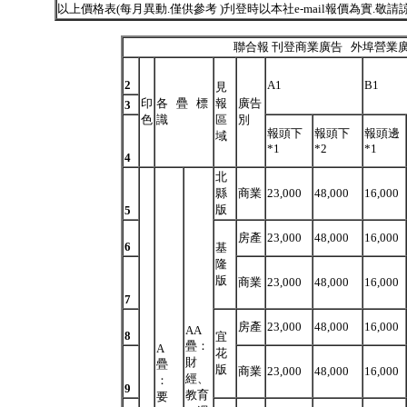
以
上價格表(每月異動.僅供參考 )刋登時以本社e-mail報價為實.敬請
聯合報
刊登商業廣告
外埠營業
2
A1
B1
見
印
各 疊 標
報
廣告
3
色
識
區
別
報頭下
報頭下
報頭邊
域
*1
*2
*1
4
北
縣
商業
23,000
48,000
16,000
版
5
房產
23,000
48,000
16,000
6
基
隆
版
商業
23,000
48,000
16,000
7
房產
23,000
48,000
16,000
AA
8
宜
疊：
A
花
財
疊
版
商業
23,000
48,000
16,000
經、
：
9
教育
要