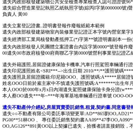
遺失內政部核發建築物公共安全檢查專業檢查人認可證證號96
*
遺失綜合營造業登記執照乙紙執照字號(綜丙I字第
0000000
號)
負責人 黃00
遺失立案登記證書
,
證明書登報作廢報紙範本範例
遺失內政部核發建築物室內裝修業登記證正本字號內營室業字第xx
遺失經濟部工業局核發動產抵押工(*)字第**號證明書副本一份
遺失內政部核發人民團體立案證書台內設字第0000*號登報作廢
00遺失00市政府核發00府商聯乙字第0000號營利事業登記證乙
遺失外籍護照,居留證健康保險卡機車,汽車行照駕照車輛通行
遺失印尼護照姓名<SRI***-->出生日期 2010/**/**護照號碼*
遺失護照及居留證國籍:印尼籍OOO、護照號碼:A*****居留證號
姓名OOO日前於雇主家中不慎遺失護照號碼:A*******出生年月日
本人OOO於000年x月x日內湖遺失駕照健康保險卡身分證(w*****
本人蔡OO遺失***年~***年海軍基地車輛通行證車號 OOO-O
遺失
不動產仲介經紀
,
房屋買賣委託銷售
,
租賃
,
契約書
,
同意書登
遺失○○不動產有限公司委託事項變更單:AD**865劉OO,AD21
PG00**51林OO 、 專任委託銷售契約書AA09**47李OO,A09
OO,AG126**891黃OO以上契據已遺失，拾獲者請直接銷毀