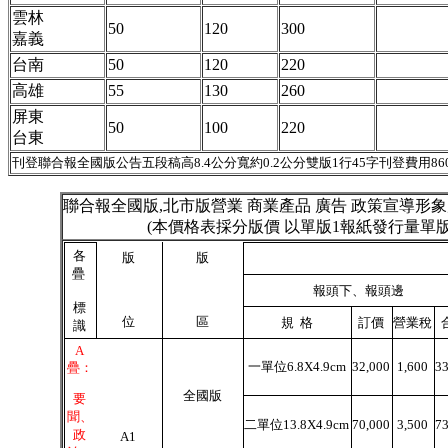
雲林
50
120
300
嘉義
台南
50
120
220
高雄
55
130
260
屏東
50
100
220
台東
刊登聯合報全國版公告五段稿高8.4公分寬約0.2公分雙版1行45字刊登費用860 
聯合報全國版,北市版營業 商業產品 廣告 政策宣導形
(本價格表採分版價 以單版1報紙發行量單版1或單
各
版
版
疊
報頭下、報頭邊
標
位
區
規 格
訂價
營業稅
識
A
一單位6.8X4.9cm
32,000
1,600
3
疊：
全國版
要
聞、
二單位13.8X4.9cm
70,000
3,500
7
政
A1