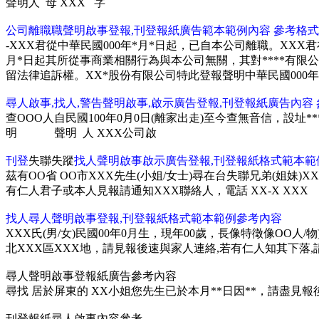
聲明人 母 XXX 字
公司離職職聲明啟
事
登報,刊登報紙廣告範本範例內容 參考格式
-XXX君從中華民國000年*月*日起，已自本公司離職。XX
月*日起其所從事商業相關行為與本公司無關，其對****有
留法律追訴權。XX*股份有限公司特此登報聲明中華民國000年
尋人啟事,找人,警告聲明啟事,啟示廣告登報,刊登報紙廣告內容
查OOO人自民國100年0月0日(離家出走)至今查無音信，設址**
明 聲明 人 XXX公司啟
刊登
失聯失蹤
找人聲明啟事啟示廣告登報,刊登報紙格式範本範
茲有OO省 OO市XXX先生(小姐/女士)尋在台失聯兄弟(姐妹)X
有仁人君子或本人見報請通知XXX聯絡人，電話 XX-X XXX
找人
尋人聲明啟事登報,刊登報紙格式範本範例參考內容
XXX氏(男/女)民國00年0月生，現年00歲，長像特徵像OO人/
北XXX區XXX地，請見報後速與家人連絡,若有仁人知其下落,請打: 
尋人聲明啟事登報紙廣告參考內容
尋找 居於屏東的 XX小姐您先生已於本月**日因**，請盡見報後
刊登報紙尋人啟事內容參考