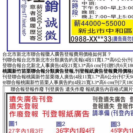
台北市新北市聯合報
徵人廣告
登報費用價格如何算？
刊
聯合報台北市新北市
分類廣告
約
見報
(4段11寬1.7*高6公分(
登
聯合報台北新北
人
事
廣告
(4段21寬3.3*高6 cm(刊1贈5共6天1
桃園新竹苗栗聯合報分類廣告登報,刊登報紙廣告登報費用價格
刊登
聯合報桃園新竹苗栗
徵人
廣告(4段11寬1.7*高6公分(刊7天9
聯合報桃園新竹苗栗人事廣告約(4段21寬3.3*高6 cm(刊7天18
登
聯合報登報作廢 刊登廣告 遺失作廢 報紙廣告內容格式
圖片