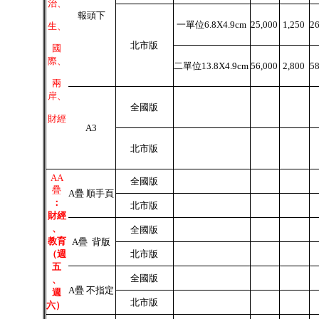
治、
報頭下
一單位6.8X4.9cm
25,000
1,250
2
生、
北市版
國
際、
二單位13.8X4.9cm
56,000
2,800
5
兩
岸、
全國版
財經
A3
北市版
AA
全國版
疊
A疊 順手頁
：
北市版
財經
、
全國版
教育
A疊 背版
（週
北市版
五
全國版
、
A疊 不指定
週
北市版
六）