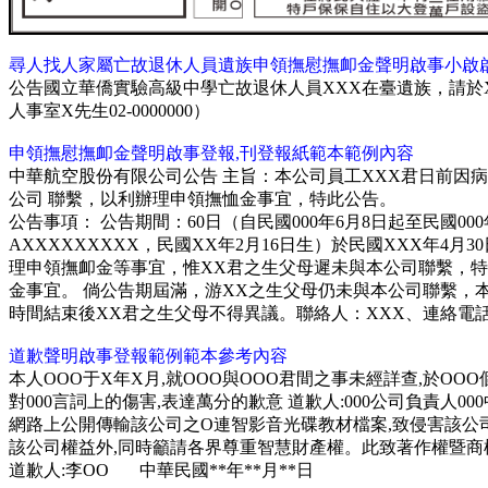
尋人找人家屬亡故退休人員遺族申領撫慰撫卹金聲明啟事小啟
公告國立華僑實驗高級中學亡故退休人員XXX在臺遺族，請於X
人事室X先生02-0000000）
申領撫慰撫卹金聲明啟事
登報,
刊登報紙範本範例內容
中華航空股份有限公司公告 主旨：本公司員工XXX君日前因病病
公司 聯繫，以利辦理申領撫恤金事宜，特此公告。
公告事項： 公告期間：60日（自民國000年6月8日起至民國0
AXXXXXXXXX，民國XX年2月16日生）於民國XXX年
理申領撫卹金等事宜，惟XX君之生父母遲未與本公司聯繫，
金事宜。 倘公告期屆滿，游XX之生父母仍未與本公司聯繫，
時間結束後XX君之生父母不得異議。聯絡人：XXX、連絡電話：
道歉聲明啟事登報
範例範本
參考內容
本人OOO于X年X月,就OOO與OOO君間之事未經詳查,於OO
對000言詞上的傷害,表達萬分的歉意 道歉人:000公司負責人0
網路上公開傳輸該公司之O連智影音光碟教材檔案,致侵害該公
該公司權益外,同時籲請各界尊重智慧財產權。此致著作權暨商標
道歉人:李OO
中華民國**年**月**日