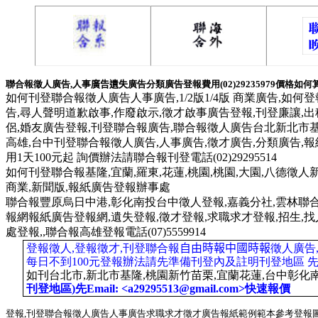
聯合報徵人廣告,人事
廣告遺失
廣告
分類廣告登報
費用
(02)29235979價格如
如何刊登聯合報徵人廣告人事廣告,1/2版1/4版 商業廣告,如何
告,
尋人聲明
道歉
啟事,作廢
啟示,徵才啟事廣告登報,刊登廉讓,
出
侶,婚友廣告登報,刊登聯合報廣告,聯合報徵人廣告台北新北市基
高雄,台中刊登聯合報徵人廣告,人事廣告,徵才廣告,分類廣告
用1天100元起 詢價辦法請聯合報刊登電話(02)29295514
如何刊登聯合報基隆,宜蘭,羅東,花蓮,桃園,桃園,大園,八德徵人
商業,新聞版,報紙廣告登報辦事處
聯合報豐原烏日中港,彰化南投台中徵人登報,嘉義分社,雲林聯
報網報紙廣告登報網,遺失登報,徵才登報,求職求才登報,招生,
處
登報,
,聯合報高雄
登報
電話(07)5559914
登報徵人,登報徵才,刊登聯合報
自由時報中國時報
徵人廣告
每日不到100元登報辦法請先準備刊登內及註明刊登地區 先Email<
如刊台北市,新北市基隆,桃園新竹苗栗,宜蘭花蓮,台中彰化南
刊登地區)先Email: <a29295513@gmail.com>快速報價
登報,刊登聯合報徵人廣告人事廣告求職求才徵才廣告報紙範例範本參考登報