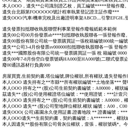
本人OOO，遺失**公司識別證乙枚，員工編號*****登報作廢
遺失台北縣第FOOOOOO號計程車執業登記證主証作廢***
遺失OOO/汽車/機車完稅及出廠證明車架ABCD....引擎EFGH.
遺失發票扣抵聯收執股聯營利事業登報作廢報紙範本範例
遺失00公司00月份發票ab****扣抵聯收執股聯各一張登報作廢
遺失00股份有限公司統一發票購買証一張稅籍編號000統一編號**
遺失**公司3-4月份發票sv000000扣抵聯收執股聯各一張 登報作
遺失***國際股份有限公司統一發票購買証一張 稅 籍編號 0000 
遺失00年7-8月份空白發票號碼HA000至HA000號(二聯式發票
廢00通訊器材行負責000
房屋買賣,生前契約書,塔位編號,牌位權狀,所有權狀,遺失登報
本人OOO 遺失持有之**市縣**所有權狀編號**土地坐落*** 聲
本人OOO 持有之** (股)公司生前契約書編號：A00000，權狀
茲遺失** (股)公司使用權證塔位編號：**使用證號：***計壹只聲
本人OOO 遺失持有之** (股)公司生前契約書編號：A00000，
本人OOO 遺失** (股)公司聖地牌位權狀.權狀 編號：A00，C0
遺失OOO( 公司)墓園永久使用証書.證書地段 ** 證書編號：*
本人OOO遺失**生前契約書，契約書編號：A********，權狀編
本人因遺失**股份有限公司骨灰位權狀，壹張，權狀號碼*。今