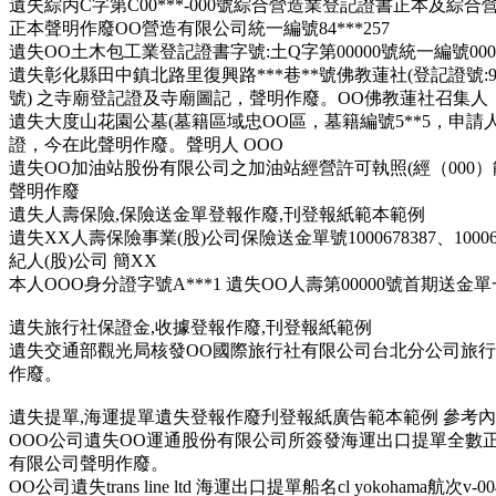
遺失綜丙C字第C00***-000號綜合營造業登記證書正本及綜
正本聲明作廢OO營造有限公司統一編號84***257
遺失OO土木包工業登記證書字號:土Q字第
00000
號統一編號
000
遺失彰化縣田中鎮北路里復興路***巷**號佛教蓮社(登記證號:93
號) 之寺廟登記證及寺廟圖記，聲明作廢。OO佛教蓮社召集人
遺失大度山花園公墓(墓籍區域忠OO區，墓籍編號5**5，申請
證，今在此聲明作廢。聲明人
OOO
遺失
OO
加油站股份有限公司之加油站經營許可執照(經（000）能
聲明作廢
遺失
人
壽保險,保險送金單登報作廢,刊登報紙範本範例
遺失XX人壽保險事業(股)公司保險送金單號1000678387、1000678
紀人(股)公司 簡XX
本人OOO身分證字號A***1 遺失OO人壽第00000號首期
遺失
旅行社保證金,收據登報作廢,刊登報紙範例
遺失交通部觀光局核發OO國際旅行社有限公司台北分公司旅行
作廢。
遺失提單,海運提單遺失登報作廢
刋登報紙
廣告
範本範例
參考內
OOO公司遺失OO運通股份有限公司所簽發海運出口提單全數正本一套,船名
有限公司聲明作廢。
OO公司遺失trans line ltd 海運出口提單船名cl yokohama航次v-