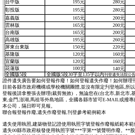
台中版
195元
280元
彰投版
195元
280元
嘉義版
165元
200元
雲林版
165元
200元
台南版
165元
200元
高雄版
195元
260元
屏東台東版
150元
220元
基隆版
120元
160元
宜蘭版
120元
160元
花蓮版
100元
140元
全國版5段
全國版5段30字至135字以內
刊登遺失法院公
證件遺失廣告要如何登報作廢！如何登報遺失作廢！如何辦理
目前各縣市政府機構或學校機關團體,並沒有限定刋登地區,所以
登報後請拿整張去辦理(裁剪無效) ，無論您在(台北市,新北市,基隆,
東,金門,澎湖,馬祖等外島地區，全國各縣市皆可E-MAIL或撥專線
本公司，隔日即可見報。
聯合報登報作廢,遺失作廢登報,刊登參考範例範本
遺失使用執照
,建築物登記證使用執照字號登報作廢報紙範本範
遺失00縣市政府核發使用執照字號***字第**號聲明作廢。**股