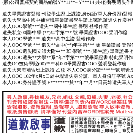
(股)公司普羅契約商品編號Y**11**~ Y***14 共4份聲明遺失作
遺失畢業證書登報,刊登學生證,上課證,身份証(軍人身份證)登報
遺失大學高中國中補習班畢業證書學生證上課證,証遺失作廢登
本人OOO學號***遺失**國中學生證 聲明 登報作廢
遺失私立00國/中學 (**)年字第*** 號 畢業證書OOO聲明作廢
本人OOO學號 *** 遺失**高中生證 登報作廢
本人OOO學號 *** 遺失**高中(**)年字第*** 號 畢業證書 登
本人OOO遺失國立師大附中** 班 學號 *** (學生證) 畢業證書
本人OOO遺失**大學**系*年*字第****號畢業證書 特此聲明
遺失OO技術學院(00)****科000畢業證書OOO 聲明登報作廢
遺失大東海補習班上課證 乙枚 本人OOO身分證******號 特
本人OOO 102年x月x日於中壢遺失身分証、軍人身份証字號 Ax
本人OOO身分證字號:E********於**年**月**日高雄遺失