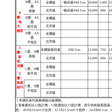
B疊、AA
全國版
報頭邊4X8.5cm
20,000
1,000
2
疊
北市版
報頭邊4X8.5cm
16,000
800
1
面版
Ｂ
疊：
B疊、AA
全國版
地
疊
北市版
方、
順手頁
體育
B疊、AA
全國版
疊
北市版
不指定
Ｃ
全國版報頭邊
4X8.5cm
15,000
750
1
C疊、D疊
疊：
面版
影
北市版
12,000
600
1
視、
消費
全國版
C疊、D疊
順手頁
Ｄ
北市版
疊：
家庭
全國版
C疊、D疊
副刊
不指定
北市版
1.本價目表均為兩個版分版價格。
2.直條廣告以12批計價，13批廣告以15批計價，其它特殊版面面議。3.
批： 49.8X32cm※小全頁：32.5X21.5cm※十批跨： 24.8X66.1cm