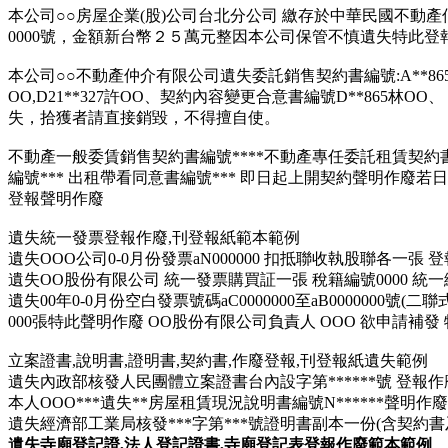
本公司○○房屋企業(股)公司台北分公司 繳存於中華民國不動產
0000號，金額新台幣２５萬元整因本公司保管不慎遺失特此登報
本公司○○不動產仲介有限公司遺失委託銷售契約書編號:A**865李O
OO,D21**327許OO、契約內容變更合意書編號D**865林OO、
失，拾獲者請直接銷毀，不得擅自使。
不動產一般委賃銷售契約書編號****不動產專任委託租賃契約書
編號*** 出租帶看同意書編號*** 即日起上開契約聲明作廢
登報聲明作廢
遺失
統一發票登報
作廢
,刊登報紙範本範例
遺失OOO公司0-0月份發票aN000000 扣抵聯收執股聯各一張 
遺失OO股份有限公司 統一發票購買証一張 稅籍編號0000 統一編號0
遺失00年0-0月份空白發票號碼aC0000000至aB0000000號(二聯
000張特此聲明作廢 OO股份有限公司負責人 OOO 欲申請補發
立案證書,說明書,證明書,契約書,作廢登報,刊登報紙
遺失
範例
遺失內政部核發人民團體立案證書台內設字第******號 登報作廢
本人OOO***遺失**房屋租賃現況說明書編號N******聲明作廢
遺失經濟部工業局核發***字第***號證明書副本一份(含契約書及明
遺失寺廟登記證,法人登記證書,寺廟登記表登報作廢範本範例