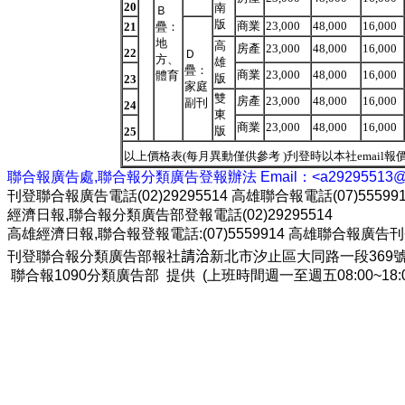
20
南
Ｂ
版
商業
23,000
48,000
16,000
21
疊：
地
高
房產
23,000
48,000
16,000
22
Ｄ
方、
雄
疊：
商業
23,000
48,000
16,000
體育
版
23
家庭
雙
房產
23,000
48,000
16,000
副刊
24
東
商業
23,000
48,000
16,000
版
25
以上價格表(每月異動僅供參考 )刋登時以本社email
聯合報廣告處,聯合報分類廣告登報辦法 Email：<a29295513@g
刊登聯合報廣告電話(02)29295514 高雄聯合報電話(07)55599
經濟日報,聯合報分類廣告部登報電話(02)29295514
高雄經濟日報,聯合報登報電話:(07)5559914 高雄聯合報廣告刊登電
刊登聯合報分類廣告部報社
請洽
新北市汐止區大同路一段369
聯合報1090
分類廣告部
提供 (上班時間週一至週五08:00~18: