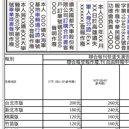
聯合報
刊登
遺失廣
報別
聯合報登報作廢,
刊 自由時報
36字1段4行
見報地區
27字
1段1-3行參考圖1
參考圖2
台北市版
200元
260元
新北市版
180元
240元
桃園版
120元
160元
竹苗版
120元
160元