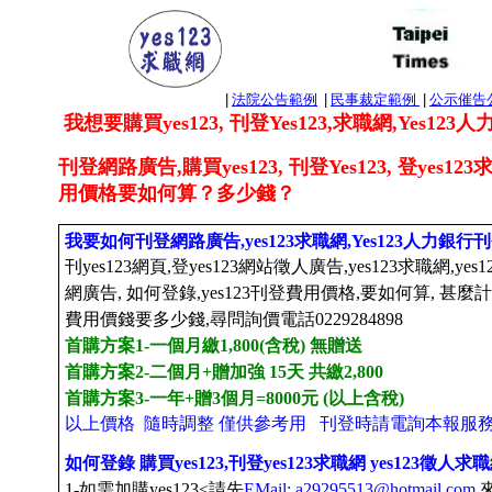
|
法院公告範例
|
民事裁定範例
|
公示催告
我想要購買yes123
,
刊登Yes123,求職網,Yes123人
刊登網路廣告
,
購買
yes123
,
刊登Yes123, 登yes12
用價格
要如何算
？
多少錢
？
我要如何刊登網路廣告,yes123求職網,Yes123人力銀
刊yes123網頁,登yes123網站徵人廣告,yes123求職網,ye
網廣告, 如何登錄,yes123刊登費用價格,要如何算, 甚麼
費用價錢要多少錢,尋問詢價電話0229284898
首購方案1-一個月繳1,800(含稅) 無贈送
首購方案2-二個月+贈加強 15天 共繳2,800
首購方案3-一年+贈3個月=8000元 (
以上
含稅)
以上價格 隨時調整 僅供參考用 刊登時請電詢本報服務員
如何登錄 購買yes123
,
刊登yes123求職網 yes123徵人
1-如需加購yes123<請先
EMail: a29295513@hotmail.com